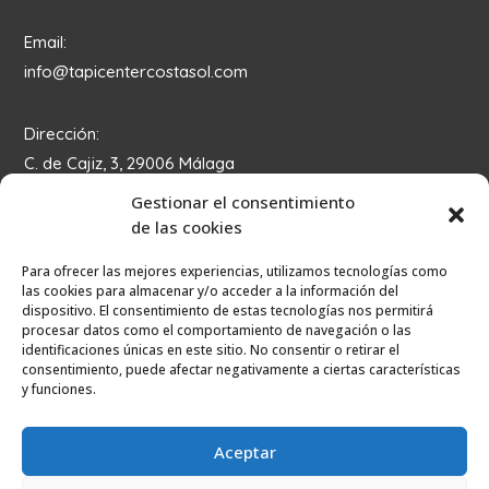
Email:
info@tapicentercostasol.com
Dirección:
C. de Cajiz, 3, 29006 Málaga
Gestionar el consentimiento
de las cookies
Para ofrecer las mejores experiencias, utilizamos tecnologías como
las cookies para almacenar y/o acceder a la información del
dispositivo. El consentimiento de estas tecnologías nos permitirá
Copyright © 2023 – Página web desarrollada por
procesar datos como el comportamiento de navegación o las
Cocina tu marca.
identificaciones únicas en este sitio. No consentir o retirar el
consentimiento, puede afectar negativamente a ciertas características
Aviso legal
|
Política de privacidad
|
Cookies
y funciones.
Aceptar